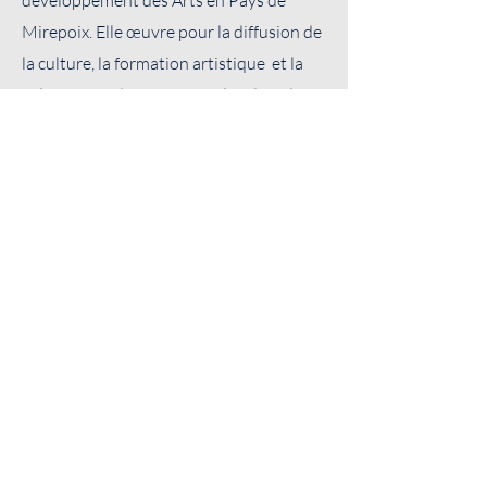
développement des Arts en Pays de
Mirepoix. Elle œuvre pour la diffusion de
la culture, la formation artistique et la
valorisation du patrimoine local par le
biais de ses évènements.
Association Castel Artès
33 rue des Pénitents Blancs
09500 MIREPOIX
Nous écrire