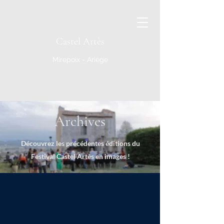
Castel Artès
Mirepoix - Ariège
Archives
Découvrez les précédentes éditions du
Festival Castel Artès en images !